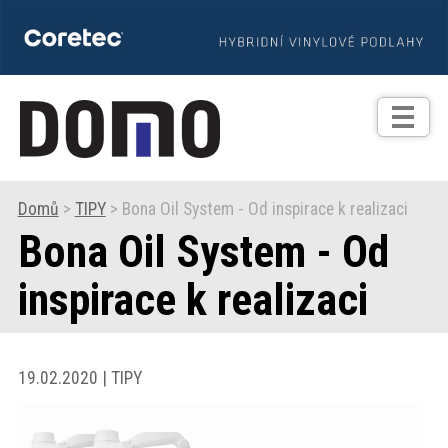
TIPY
Zprávy
Realizace
Domů
>
TIPY
> Bona Oil System - Od inspirace k realizaci
Bona Oil System - Od
Praxe
inspirace k realizaci
Fotogalerie
Produkty
19.02.2020 | TIPY
Prodejní