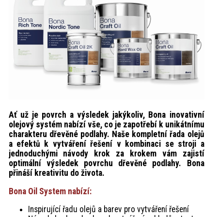
akce
ProfiMag
Kontakt
Ať už je povrch a výsledek jakýkoliv, Bona inovativní
olejový systém nabízí vše, co je zapotřebí k unikátnímu
charakteru dřevěné podlahy. Naše kompletní řada olejů
a efektů k vytváření řešení v kombinaci se stroji a
jednoduchými návody krok za krokem vám zajistí
optimální výsledek povrchu dřevěné podlahy. Bona
přináší kreativitu do života.
Bona Oil System nabízí:
Inspirující řadu olejů a barev pro vytváření řešení