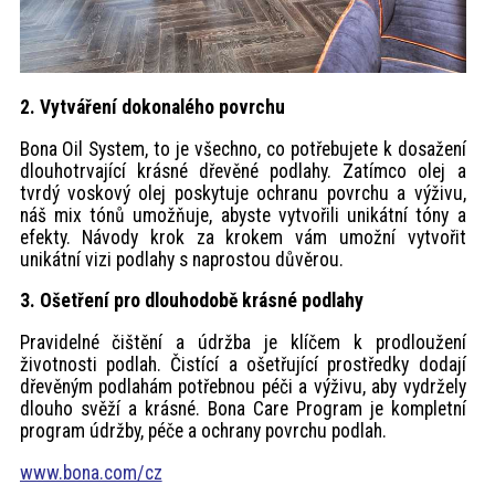
2. Vytváření dokonalého povrchu
Bona Oil System, to je všechno, co potřebujete k dosažení
dlouhotrvající krásné dřevěné podlahy. Zatímco olej a
tvrdý voskový olej poskytuje ochranu povrchu a výživu,
náš mix tónů umožňuje, abyste vytvořili unikátní tóny a
efekty. Návody krok za krokem vám umožní vytvořit
unikátní vizi podlahy s naprostou důvěrou.
3. Ošetření pro dlouhodobě krásné podlahy
Pravidelné čištění a údržba je klíčem k prodloužení
životnosti podlah. Čistící a ošetřující prostředky dodají
dřevěným podlahám potřebnou péči a výživu, aby vydržely
dlouho svěží a krásné. Bona Care Program je kompletní
program údržby, péče a ochrany povrchu podlah.
www.bona.com/cz