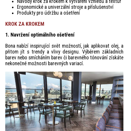
Návody krok za krokem k vytváření vzhledů a textur
Ergonomické a univerzální stroje a příslušenství
Produkty pro údržbu a ošetření
KROK ZA KROKEM
1. Navržení optimálního ošetření
Bona nabízí inspirující svět možností, jak aplikovat olej, a
přitom jít s trendy a vlivy designu. Výběrem základních
barev nebo smícháním barev či barevného tónování získáte
nekonečné možnosti barevných variací.