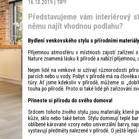
16.10.2019 | TIPY
Představujeme vám interiérový s
němu najít vhodnou podlahu?
Bydlení venkovského stylu s přírodními materiály
Příjemnou atmosféru v místnosti zajistí zařízení s
Nature znamená lásku k přírodě a nabízí příjemnou,
Nejen lidé na venkově si užívají různorodosti pří
parcích nebo u vody. Pobyt v přírodě má na člověka u
túry: Ať jsme kdekoliv v přírodě, můžeme si „dobít
touha po přírodě. Proto si také lidé při zařizování sv
Přineste si přírodu do svého domova!
Srdcem tohoto živého stylu jsou materiály, které po
kůže, sklo nebo také beton. Stylu dominují teplé ba
oblíbené kárované vzory nebo univerzální barvy, na
vystavují předměty nalezené v přírodě. O ještě lepší 