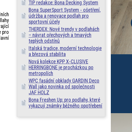
TIP redakce: Bona Decking System
Bona SuperSport System - ošetření,
dních
údržba a renovace podlah pro
lahy
sportovní účely
jící
THERDEX: Nové trendy v podlahách
e pro
– návrat ořechových a tmavých
lavní
teplých odstínů
Italská tradice, moderní technologie
a březová stabilita
Nová kolekce KPP X-CLUSIVE
HERRINGBONE je procházkou po
metropolích
WPC fasádní obklady GARDIN Deco
Wall jako novinka od společnosti
JAF HOLZ
Bona Freshen Up: pro podlahy, které
vykazují známky běžného opotřebení