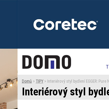
T
Domů
>
TIPY
> Interiérový styl bydlení EGGER: Pure 
Interiérový styl byd