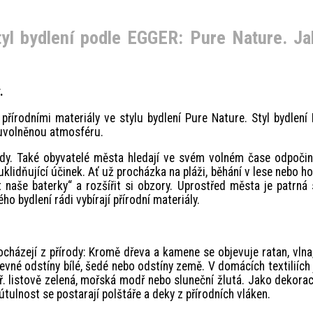
tyl bydlení podle EGGER: Pure Nature. Ja
.
 přírodními materiály ve stylu bydlení Pure Nature. Styl bydlení
 uvolněnou atmosféru.
rody. Také obyvatelé města hledají ve svém volném čase odpoči
klidňující účinek. Ať už procházka na pláži, běhání v lese nebo h
 naše baterky“ a rozšířit si obzory. Uprostřed města je patrná s
ého bydlení rádi vybírají přírodní materiály.
cházejí z přírody: Kromě dřeva a kamene se objevuje ratan, vlna,
revné odstíny bílé, šedé nebo odstíny země. V domácích textiliích
př. listově zelená, mořská modř nebo sluneční žlutá. Jako dekora
útulnost se postarají polštáře a deky z přírodních vláken.