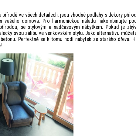
 k přírodě ve všech detailech, jsou vhodné podlahy s dekory příro
stěn vašeho domova. Pro harmonickou náladu nakombinujte pod
přírodou, se stylovým a nadčasovým nábytkem. Pokud je zbýva
znalecky svou zálibu ve venkovském stylu. Jako alternativu můžet
betonu. Perfektně se k tomu hodí nábytek ze starého dřeva. H
!