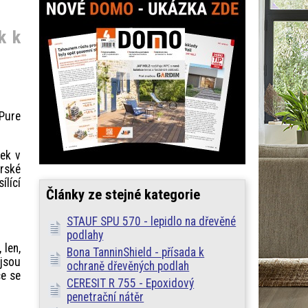
k k
 Pure
nek v
orské
ílící
Články ze stejné kategorie
STAUF SPU 570 - lepidlo na dřevěné
podlahy
 len,
Bona TanninShield - přísada k
 jsou
ochraně dřevěných podlah
ce se
CERESIT R 755 - Epoxidový
penetrační nátěr