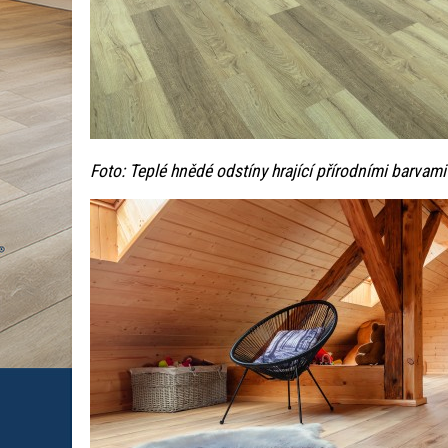
Foto: Teplé hnědé odstíny hrající přírodními barvami 