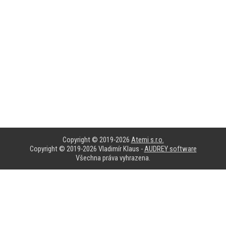
Copyright © 2019-2026
Atemi s.r.o.
Copyright © 2019-2026 Vladimír Klaus -
AUDREY software
Všechna práva vyhrazena.